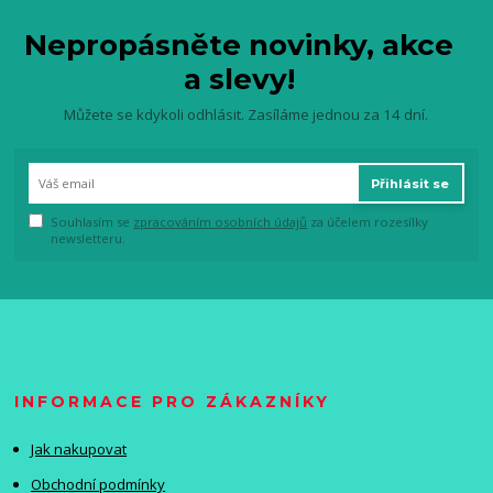
Nepropásněte novinky, akce
a slevy!
Můžete se kdykoli odhlásit. Zasíláme jednou za 14 dní.
Přihlásit se
Souhlasím se
zpracováním osobních údajů
za účelem rozesílky
newsletteru.
INFORMACE PRO ZÁKAZNÍKY
Jak nakupovat
Obchodní podmínky