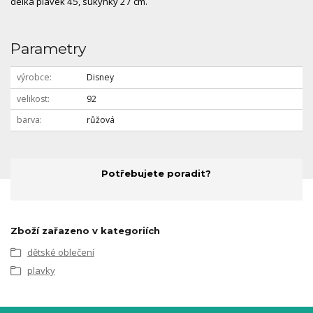
délka plavek 45, sukýnky 27 cm.
Parametry
výrobce
Disney
velikost
92
barva
růžová
Potřebujete poradit?
Zboží zařazeno v kategoriích
dětské oblečení
plavky