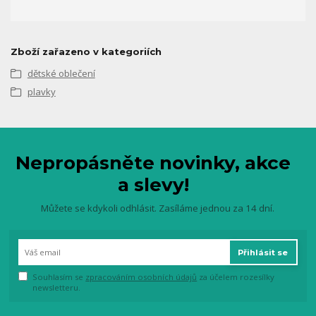
Zboží zařazeno v kategoriích
dětské oblečení
plavky
Nepropásněte novinky, akce
a slevy!
Můžete se kdykoli odhlásit. Zasíláme jednou za 14 dní.
Přihlásit se
Souhlasím se
zpracováním osobních údajů
za účelem rozesílky
newsletteru.