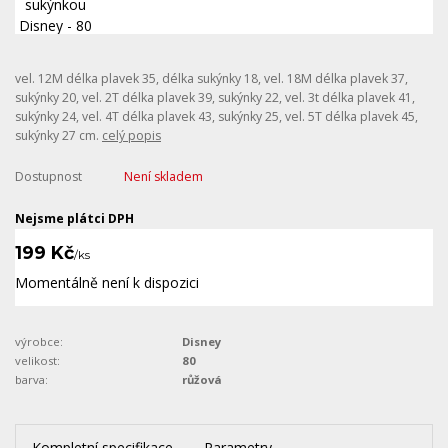
vel. 12M délka plavek 35, délka sukýnky 18, vel. 18M délka plavek 37,
sukýnky 20, vel. 2T délka plavek 39, sukýnky 22, vel. 3t délka plavek 41,
sukýnky 24, vel. 4T délka plavek 43, sukýnky 25, vel. 5T délka plavek 45,
sukýnky 27 cm.
celý popis
Dostupnost
Není skladem
Nejsme plátci DPH
199 Kč
/
ks
Momentálně není k dispozici
výrobce:
Disney
velikost:
80
barva:
růžová
Kompletní specifikace
Parametry