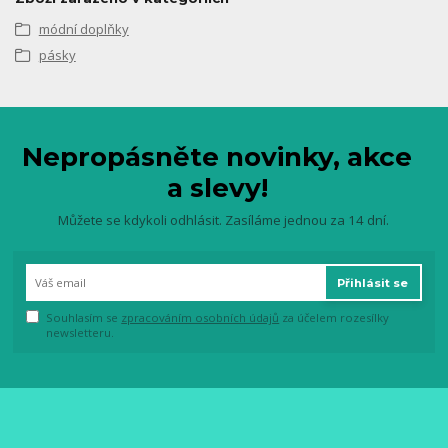
módní doplňky
pásky
Nepropásněte novinky, akce
a slevy!
Můžete se kdykoli odhlásit. Zasíláme jednou za 14 dní.
Přihlásit se
Souhlasím se
zpracováním osobních údajů
za účelem rozesílky
newsletteru.