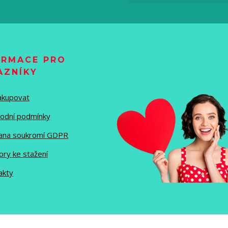
ORMACE PRO
AZNÍKY
nakupovat
odní podmínky
ana soukromí GDPR
ory ke stažení
akty