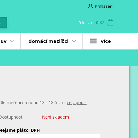
Přihlášení
0
ks
za
0 Kč
t
uv
domácí mazlíčci
Více
Dle měření na nohu 18 - 18,5 cm.
celý popis
Dostupnost
Není skladem
Nejsme plátci DPH