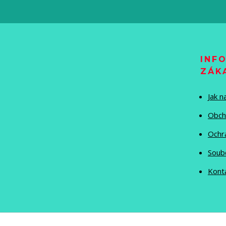
INF
ZÁK
Jak 
Obch
Ochr
Soub
Kont