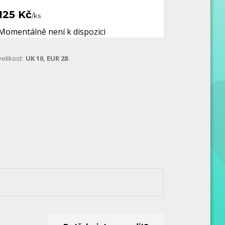
125 Kč
/
ks
Momentálně není k dispozici
velikost:
UK 10, EUR 28