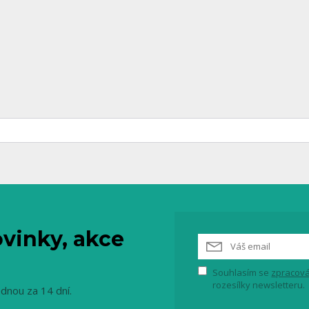
vinky, akce
Souhlasím se
zpracová
rozesílky newsletteru.
ednou za 14 dní.