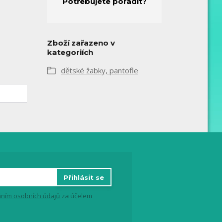
Potřebujete poradit?
Zboží zařazeno v
kategoriích
dětské žabky, pantofle
Přihlásit se
ním osobních údajů
za účelem