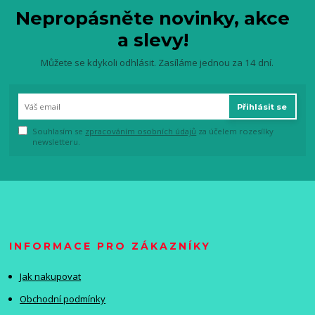
Nepropásněte novinky, akce
a slevy!
Můžete se kdykoli odhlásit. Zasíláme jednou za 14 dní.
Přihlásit se
Souhlasím se
zpracováním osobních údajů
za účelem rozesílky
newsletteru.
INFORMACE PRO ZÁKAZNÍKY
Jak nakupovat
Obchodní podmínky