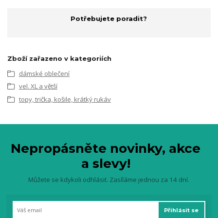
Potřebujete poradit?
Zboží zařazeno v kategoriích
dámské oblečení
vel. XL a větší
topy, trička, košile, krátký rukáv
Nepropásněte novinky, akce
a slevy!
Můžete se kdykoli odhlásit. Zasíláme jednou za 14 dní.
Přihlásit se