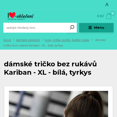
0
0 Kč
Menu
Úvod
dámské oblečení
topy, trička, košile, krátký rukáv
dámské
tričko bez rukávů Kariban - XL - bílá, tyrkys
dámské tričko bez rukávů
Kariban - XL - bílá, tyrkys