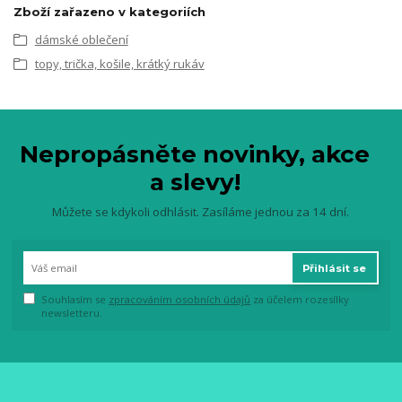
Zboží zařazeno v kategoriích
dámské oblečení
topy, trička, košile, krátký rukáv
Nepropásněte novinky, akce
a slevy!
Můžete se kdykoli odhlásit. Zasíláme jednou za 14 dní.
Přihlásit se
Souhlasím se
zpracováním osobních údajů
za účelem rozesílky
newsletteru.