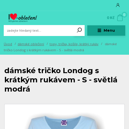
0
0 Kč
Menu
Úvod
dámské oblečení
topy, trička, košile, krátký rukáv
dámské
tričko Londog s krátkým rukávem - S - světlá modrá
dámské tričko Londog s
krátkým rukávem - S - světlá
modrá