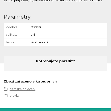
92,5% polyester, 7,5% elastan. Univ. vel. cca S - L. Barevné růžové.
Parametry
výrobce
Ostatní
velikost
uni
barva
vícebarevná
Potřebujete poradit?
Zboží zařazeno v kategoriích
dámské oblečení
plavky