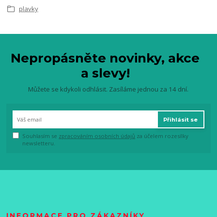
plavky
Nepropásněte novinky, akce
a slevy!
Můžete se kdykoli odhlásit. Zasíláme jednou za 14 dní.
Přihlásit se
Souhlasím se
zpracováním osobních údajů
za účelem rozesílky
newsletteru.
INFORMACE PRO ZÁKAZNÍKY