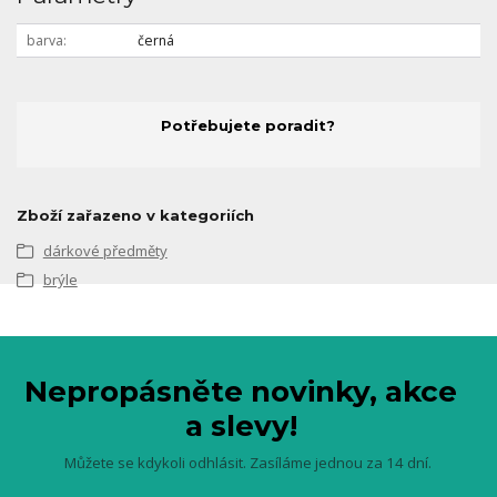
barva
černá
Potřebujete poradit?
Zboží zařazeno v kategoriích
dárkové předměty
brýle
Nepropásněte novinky, akce
a slevy!
Můžete se kdykoli odhlásit. Zasíláme jednou za 14 dní.