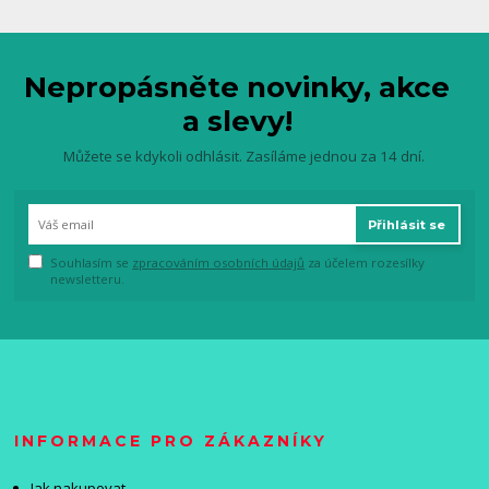
Nepropásněte novinky, akce
a slevy!
Můžete se kdykoli odhlásit. Zasíláme jednou za 14 dní.
Přihlásit se
Souhlasím se
zpracováním osobních údajů
za účelem rozesílky
newsletteru.
INFORMACE PRO ZÁKAZNÍKY
Jak nakupovat