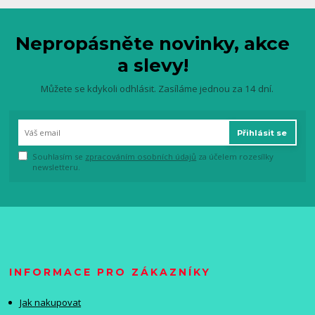
Nepropásněte novinky, akce
a slevy!
Můžete se kdykoli odhlásit. Zasíláme jednou za 14 dní.
Přihlásit se
Souhlasím se
zpracováním osobních údajů
za účelem rozesílky
newsletteru.
INFORMACE PRO ZÁKAZNÍKY
Jak nakupovat