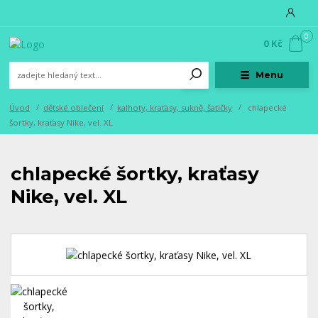
0
0 Kč
Menu
Úvod
dětské oblečení
kalhoty, kraťasy, sukně, šatičky
chlapecké
šortky, kraťasy Nike, vel. XL
chlapecké šortky, kraťasy
Nike, vel. XL