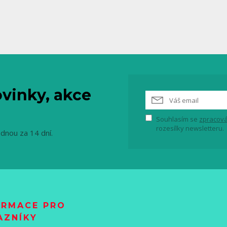
vinky, akce
Souhlasím se
zpracová
rozesílky newsletteru.
ednou za 14 dní.
ORMACE PRO
AZNÍKY