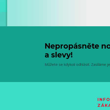
Nepropásněte no
a slevy!
Můžete se kdykoli odhlásit. Zasíláme j
INF
ZÁK