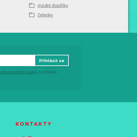
módní doplňky
čelenky
Přihlásit se
ním osobních údajů
za účelem
KONTAKTY