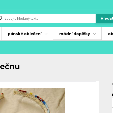
Hleda
pánské oblečení
módní doplňky
ob
lečnu