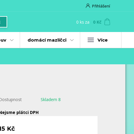
Přihlášení
0
ks
za
0 Kč
t
uv
domácí mazlíčci
Více
Dostupnost
Skladem 8
Nejsme plátci DPH
15 Kč