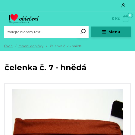
0
0 Kč
Menu
Úvod
módní doplňky
čelenka č. 7 - hnědá
čelenka č. 7 - hnědá