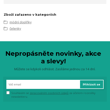
Zboží zařazeno v kategoriích
módní doplňky
čelenky
Nepropásněte novinky, akce
a slevy!
Můžete se kdykoli odhlásit. Zasíláme jednou za 14 dní.
Přihlásit se
Souhlasím se
zpracováním osobních údajů
za účelem rozesílky
newsletteru.