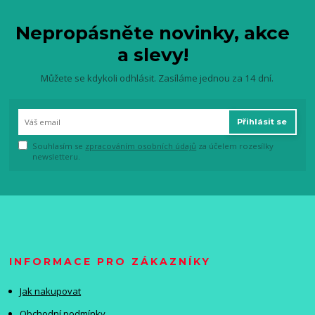
Nepropásněte novinky, akce
a slevy!
Můžete se kdykoli odhlásit. Zasíláme jednou za 14 dní.
Přihlásit se
Souhlasím se
zpracováním osobních údajů
za účelem rozesílky
newsletteru.
INFORMACE PRO ZÁKAZNÍKY
Jak nakupovat
Obchodní podmínky