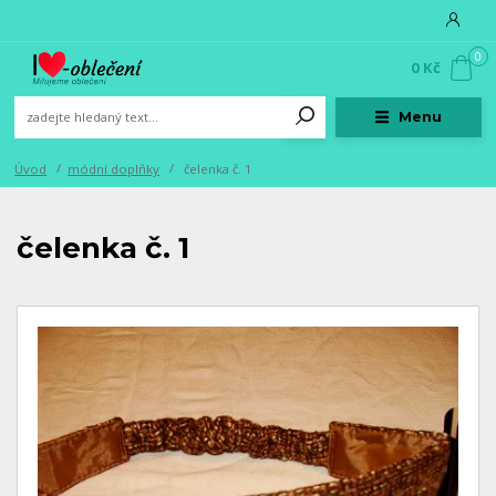
0
0 Kč
Menu
Úvod
módní doplňky
čelenka č. 1
čelenka č. 1