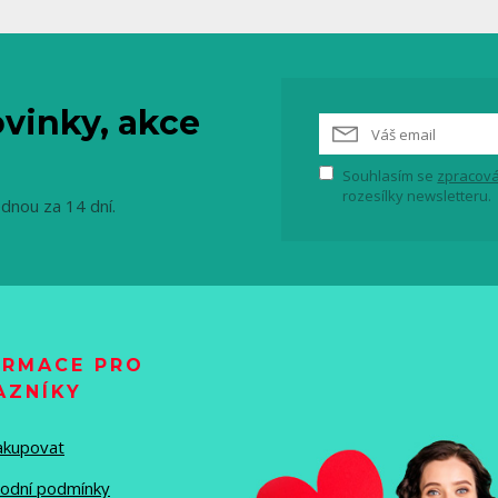
vinky, akce
Souhlasím se
zpracová
rozesílky newsletteru.
ednou za 14 dní.
ORMACE PRO
AZNÍKY
nakupovat
odní podmínky