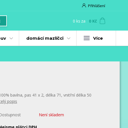
Přihlášení
0
ks
za
0 Kč
t
uv
domácí mazlíčci
Více
100% bavlna, pas 41 x 2, délka 71, vnitřní délka 50
celý popis
Dostupnost
Není skladem
Nejsme plátci DPH