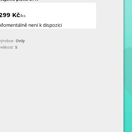
299 Kč
/
ks
Momentálně není k dispozici
výrobce:
Only
velikost:
S