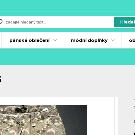
Hleda
pánské oblečení
módní doplňky
ob
S