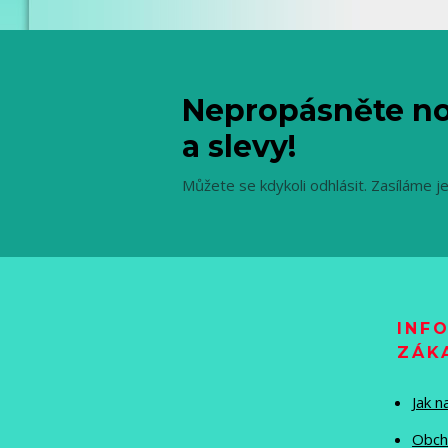
Nepropásněte no
a slevy!
Můžete se kdykoli odhlásit. Zasíláme j
INF
ZÁK
Jak 
Obch