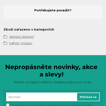
Potřebujete poradit?
Zboží zařazeno v kategoriích
dámské oblečení
kalhoty, kraťasy
Nepropásněte novinky, akce
a slevy!
Můžete se kdykoli odhlásit. Zasíláme jednou za 14 dní.
Přihlásit se
Souhlasím se
zpracováním osobních údajů
za účelem rozesílky