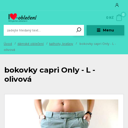
0
0 Kč
Menu
Úvod
dámské oblečení
kalhoty, kraťasy
bokovky capri Only - L -
olivová
bokovky capri Only - L -
olivová