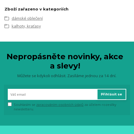
Zboží zařazeno v kategoriích
dámské oblečení
kalhoty, kraťasy
Nepropásněte novinky, akce
a slevy!
Můžete se kdykoli odhlásit. Zasíláme jednou za 14 dní.
Přihlásit se
Souhlasím se
zpracováním osobních údajů
za účelem rozesílky
newsletteru.