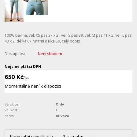
100% bavlna, vel. XS pas 37 x 2 , vel. S pas 39, vel. M pas 41 x 2, vel. L pas
43 x 2, délka 67, vnitřní délka 50,
celý popis
Dostupnost
Není skladem
Nejsme plátci DPH
650 Kč
/
ks
Momentálně není k dispozici
výrobce:
Only
velikost:
L
barva:
olivová
Kompletní specifikace
Parametry