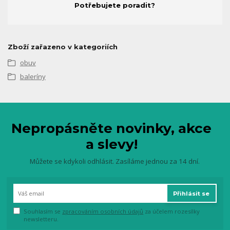
Potřebujete poradit?
Zboží zařazeno v kategoriích
obuv
baleríny
Nepropásněte novinky, akce
a slevy!
Můžete se kdykoli odhlásit. Zasíláme jednou za 14 dní.
Přihlásit se
Souhlasím se
zpracováním osobních údajů
za účelem rozesílky
newsletteru.