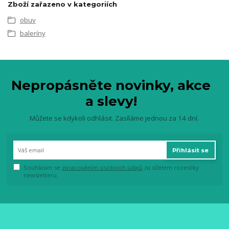
Zboží zařazeno v kategoriích
obuv
baleríny
Nepropásněte novinky, akce
a slevy!
Můžete se kdykoli odhlásit. Zasíláme jednou za 14 dní.
Přihlásit se
Souhlasím se
zpracováním osobních údajů
za účelem rozesílky
newsletteru.