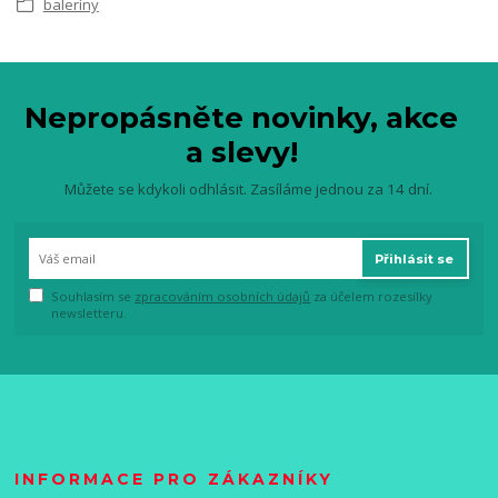
baleríny
Nepropásněte novinky, akce
a slevy!
Můžete se kdykoli odhlásit. Zasíláme jednou za 14 dní.
Přihlásit se
Souhlasím se
zpracováním osobních údajů
za účelem rozesílky
newsletteru.
INFORMACE PRO ZÁKAZNÍKY