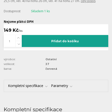
25,5 cm, vel. 40 na nohu 26 cm, vel. 41 na nohu 27 cm.
celý popis
Dostupnost
Skladem 1 ks
Nejsme plátci DPH
149 Kč
/
ks
Přidat do košíku
výrobce:
Ostatní
velikost:
37
barva:
červená
Kompletní specifikace
Parametry
Kompletní specifikace