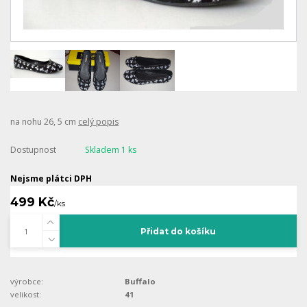
na nohu 26, 5 cm
celý popis
Dostupnost
Skladem 1 ks
Nejsme plátci DPH
499 Kč
/
ks
Přidat do košíku
výrobce:
Buffalo
velikost:
41