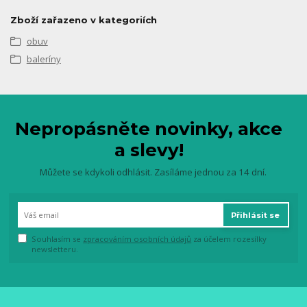
Zboží zařazeno v kategoriích
obuv
baleríny
Nepropásněte novinky, akce
a slevy!
Můžete se kdykoli odhlásit. Zasíláme jednou za 14 dní.
Přihlásit se
Souhlasím se
zpracováním osobních údajů
za účelem rozesílky
newsletteru.