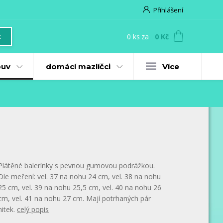
Přihlášení
0
ks
za
0 Kč
t
uv
domácí mazlíčci
Více
Plátěné balerínky s pevnou gumovou podrážkou.
Dle meření: vel. 37 na nohu 24 cm, vel. 38 na nohu
25 cm, vel. 39 na nohu 25,5 cm, vel. 40 na nohu 26
cm, vel. 41 na nohu 27 cm. Mají potrhaných pár
nitek.
celý popis