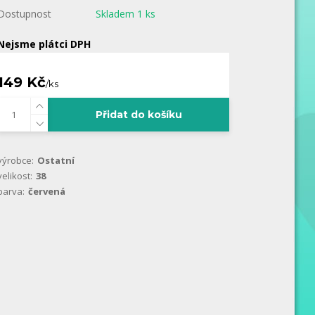
Dostupnost
Skladem 1 ks
Nejsme plátci DPH
149 Kč
/
ks
Přidat do košíku
výrobce:
Ostatní
velikost:
38
barva:
červená