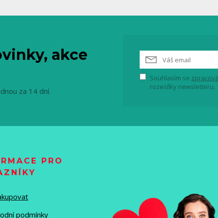
vinky, akce
Souhlasím se
zpracová
rozesílky newsletteru.
ednou za 14 dní.
ORMACE PRO
AZNÍKY
nakupovat
odní podmínky