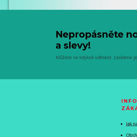
Nepropásněte no
a slevy!
Můžete se kdykoli odhlásit. Zasíláme j
INF
ZÁK
Jak 
Obch