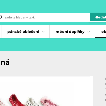
Hleda
pánské oblečení
módní doplňky
ob
ená