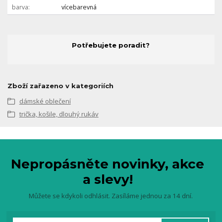
barva
vícebarevná
Potřebujete poradit?
Zboží zařazeno v kategoriích
dámské oblečení
trička, košile, dlouhý rukáv
Nepropásněte novinky, akce
a slevy!
Můžete se kdykoli odhlásit. Zasíláme jednou za 14 dní.