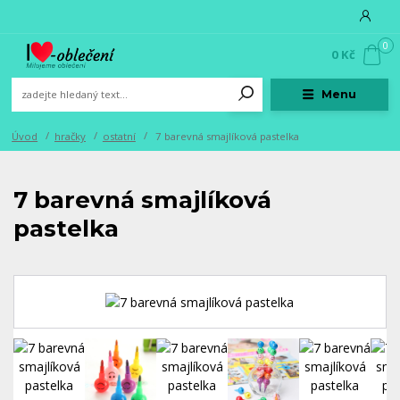
0
0 Kč
Menu
Úvod
hračky
ostatní
7 barevná smajlíková pastelka
7 barevná smajlíková
pastelka