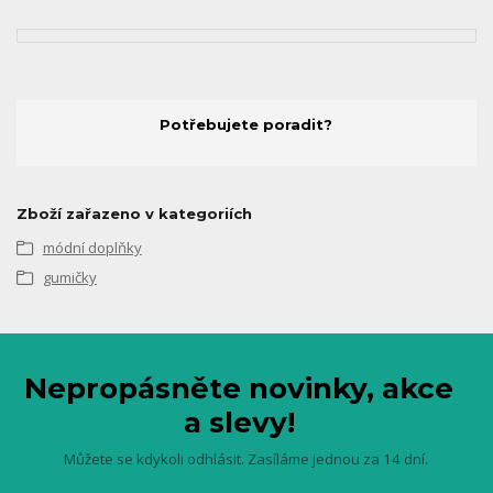
Potřebujete poradit?
Zboží zařazeno v kategoriích
módní doplňky
gumičky
Nepropásněte novinky, akce
a slevy!
Můžete se kdykoli odhlásit. Zasíláme jednou za 14 dní.