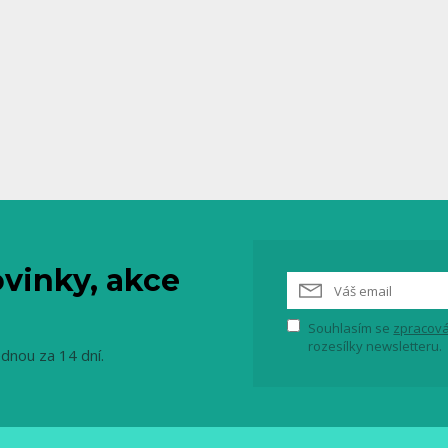
vinky, akce
Souhlasím se
zpracová
rozesílky newsletteru.
ednou za 14 dní.