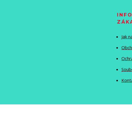
INF
ZÁK
Jak 
Obch
Ochr
Soub
Kont