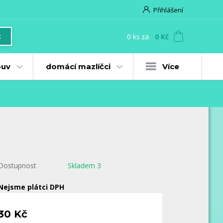
Přihlášení
0
ks
za
0 Kč
t
uv
domácí mazlíčci
Více
Dostupnost
Skladem 3
Nejsme plátci DPH
30 Kč