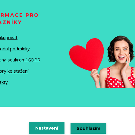
ORMACE PRO
AZNÍKY
nakupovat
odní podmínky
ana soukromí GDPR
ory ke stažení
akty
Vytvořeno na
Nastavení
Eshop-rychle.cz
Souhlasím