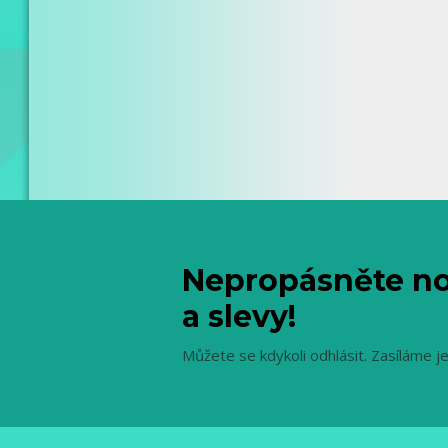
Nepropásněte no
a slevy!
Můžete se kdykoli odhlásit. Zasíláme j