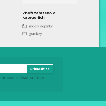
Zboží zařazeno v
kategoriích
módní doplňky
gumičky
Přihlásit se
ním osobních údajů
za účelem