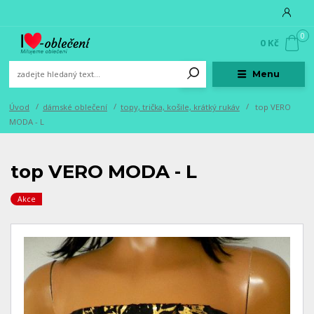
0
0 Kč
Menu
Úvod
dámské oblečení
topy, trička, košile, krátký rukáv
top VERO
MODA - L
top VERO MODA - L
Akce