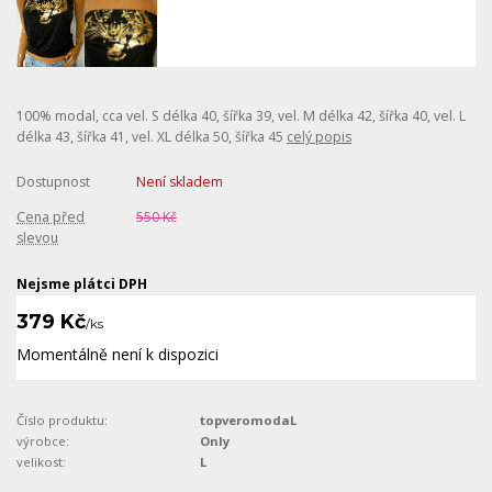
100% modal, cca vel. S délka 40, šířka 39, vel. M délka 42, šířka 40, vel. L
délka 43, šířka 41, vel. XL délka 50, šířka 45
celý popis
Dostupnost
Není skladem
Cena před
550 Kč
slevou
Nejsme plátci DPH
379 Kč
/
ks
Momentálně není k dispozici
Číslo produktu:
topveromodaL
výrobce:
Only
velikost:
L