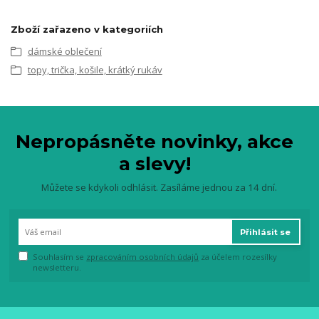
Zboží zařazeno v kategoriích
dámské oblečení
topy, trička, košile, krátký rukáv
Nepropásněte novinky, akce
a slevy!
Můžete se kdykoli odhlásit. Zasíláme jednou za 14 dní.
Přihlásit se
Souhlasím se
zpracováním osobních údajů
za účelem rozesílky
newsletteru.